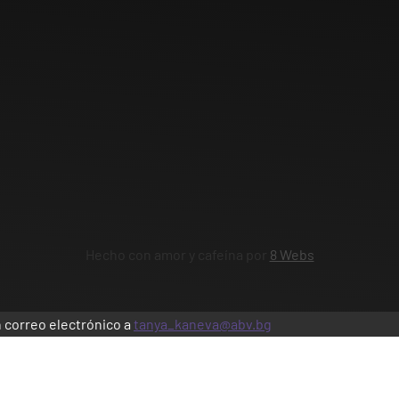
Hecho con amor y cafeína por
8 Webs
n correo electrónico a
tanya_kaneva@abv.bg